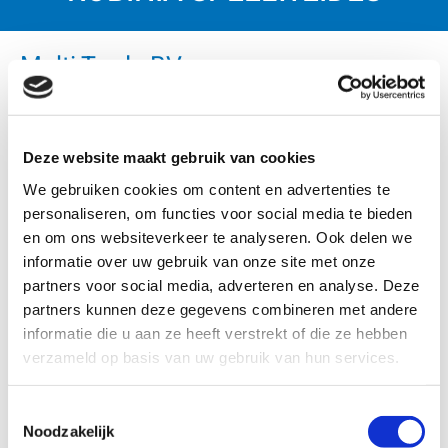
Multi Trade BV
Bijna onbeperkte Robinia mogelijkheden voor de
levering van ronde Robinia palen en bezaagd hout
Deze website maakt gebruik van cookies
voor kinderspeelplaatsen.
We gebruiken cookies om content en advertenties te
Robinia: als de beste oplossing
personaliseren, om functies voor social media te bieden
en om ons websiteverkeer te analyseren. Ook delen we
Ontschorst, vrij van spinthout, glad geschuurd.

informatie over uw gebruik van onze site met onze
Bijna iedere diameter en lengte mogelijk

partners voor social media, adverteren en analyse. Deze
Enorme voorraad onbewerkt hout.

partners kunnen deze gegevens combineren met andere
informatie die u aan ze heeft verstrekt of die ze hebben
Korte levertijd van grote en kleine specificaties

verzameld op basis van uw gebruik van hun services.
Geproduceerd uit 100% FSC® Robinia CU-COC-

813886
Toestemmingsselectie
Noodzakelijk