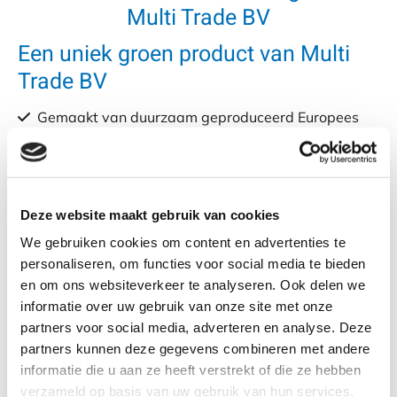
Multi Trade BV
Een uniek groen product van Multi
Trade BV
Gemaakt van duurzaam geproduceerd Europees

ROBINIA
Het beste, meest duurzame Europese alternatief

Voor ieder project op maat gemaakt

Deze website maakt gebruik van cookies
Geproduceerd uit FSC® 100% Robinia CU-COC-

813886
We gebruiken cookies om content en advertenties te
personaliseren, om functies voor social media te bieden
Robinia Prefab-beschoeiingen van
en om ons websiteverkeer te analyseren. Ook delen we
Multi Trade BV en uw voordelen:
informatie over uw gebruik van onze site met onze
partners voor social media, adverteren en analyse. Deze
Kan onder makkelijke en moeilijke omstandigheden

partners kunnen deze gegevens combineren met andere
informatie die u aan ze heeft verstrekt of die ze hebben
worden geplaatst
verzameld op basis van uw gebruik van hun services.