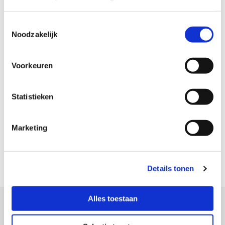
Voorkomt schade aan in de grond liggende

leidingen en kabels
Toestemmingsselectie
Lagere plaatsingskosten

Noodzakelijk
Geringe afwerkingskosten als gevolg van het

prefab-concept
Voorkeuren
Statistieken
Marketing
Details tonen
Alles toestaan
06 - 5326 6060