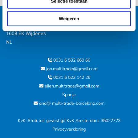
Selectie toestaan
Multi Trade BV
Weigeren
Kerkbuurt 13
1608 EK Wijdenes
NL
0031 6 532 660 60

jan.multitrade@gmail.com

0031 6 523 142 25

ellen.multitrade@gmail.com

Spanje
ana@ multi-trade-barcelona.com

KvK: Statutair gevestigd KvK Amsterdam; 35022723
Privacyverklaring