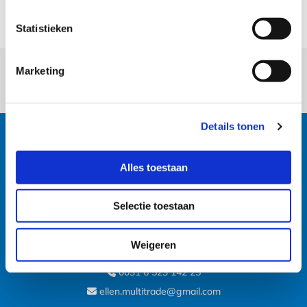
Statistieken
Marketing
06 - 5326 6060
Details tonen
Multi Trade BV
Kerkbuurt 13
Alles toestaan
1608 EK Wijdenes
NL
Selectie toestaan
0031 6 532 660 60

Weigeren
jan.multitrade@gmail.com

0031 6 523 142 25

ellen.multitrade@gmail.com
