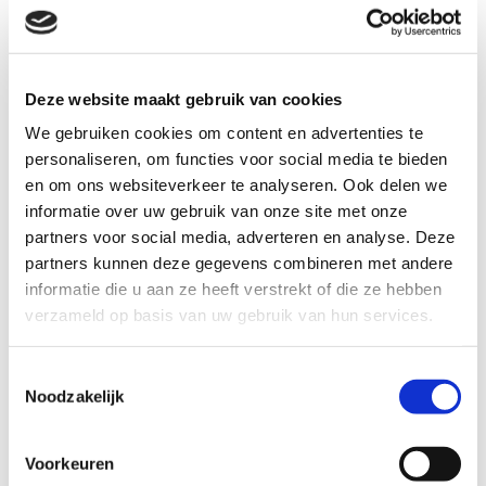
Groene Robinia-Eiken oplossingen voor projecten,
zoals looppaden, steigers en speelweides
Deze website maakt gebruik van cookies
De voordelen van Multi Trade BV
We gebruiken cookies om content en advertenties te
Advies
personaliseren, om functies voor social media te bieden

en om ons websiteverkeer te analyseren. Ook delen we
Op maat gemaakt

informatie over uw gebruik van onze site met onze
Het beste, meest duurzame, Europese alternatief

partners voor social media, adverteren en analyse. Deze
Geproduceerd uit FSC® 100% Robinia/Eiken CU-

partners kunnen deze gegevens combineren met andere
COC-813886
informatie die u aan ze heeft verstrekt of die ze hebben
verzameld op basis van uw gebruik van hun services.
Toestemmingsselectie
Noodzakelijk
Voorkeuren